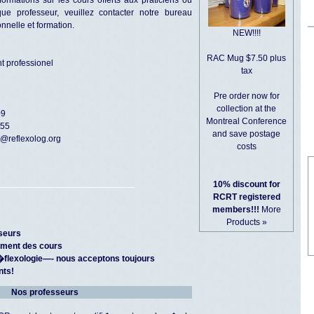
ue professeur, veuillez contacter notre bureau
nelle et formation.
NEW!!!!
RAC Mug $7.50 plus
 professionel
tax
Pre order now for
collection at the
09
Montreal Conference
955
and save postage
e@reflexolog.org
costs
10% discount for
RCRT registered
members!!!
More
Products »
seurs
ment des cours
�flexologie—- nous acceptons toujours
nts!
Nos professeurs