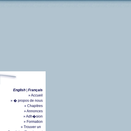
English
|
Français
» Accueil
» � propos de nous
» Chapitres
» Annonces
» Adh�sion
» Formation
» Trouver un