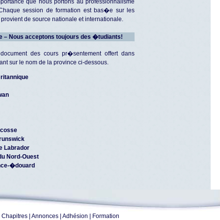
portance que nous portons au professionnalisme
 Chaque session de formation est bas�e sur les
rovient de source nationale et internationale.
e – Nous acceptons toujours des �tudiants!
 document des cours pr�sentement offert dans
nt sur le nom de la province ci-dessous.
ritannique
wan
�cosse
runswick
e Labrador
 du Nord-Ouest
nce-�douard
|
Chapitres
|
Annonces
|
Adhésion
|
Formation