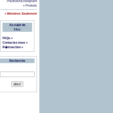
Practicien/Enseignant
» Produits
» Membres Seulement
Au sujet de
l'Arc
FAQs »
Contactez-nous »
R�troaction »
Recherche