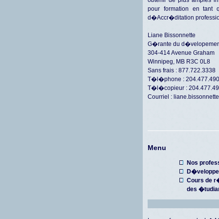
pour formation en tant q
d�Accr�ditation profession
Liane Bissonnette
G�rante du d�velopement
304-414 Avenue Graham
Winnipeg, MB R3C 0L8
Sans frais : 877.722.3338
T�l�phone : 204.477.49
T�l�copieur : 204.477.4
Courriel :
liane.bissonnett
Menu
Nos profes
D�veloppe
Cours de r
des �tudia