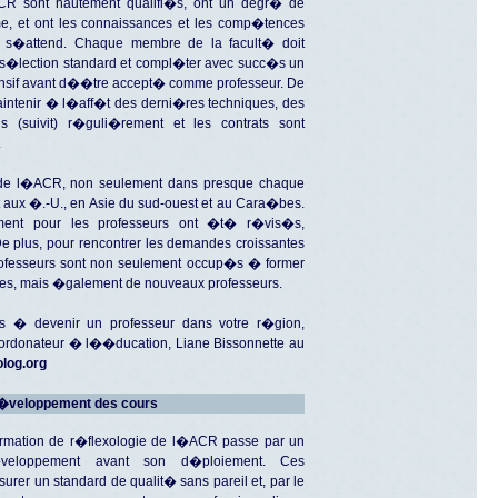
CR sont hautement qualifi�s, ont un degr� de
e, et ont les connaissances et les comp�tences
n s�attend. Chaque membre de la facult� doit
e s�lection standard et compl�ter avec succ�s un
if avant d��tre accept� comme professeur. De
aintenir � l�aff�t des derni�res techniques, des
is (suivit) r�guli�rement et les contrats sont
.
rs de l�ACR, non seulement dans presque chaque
aux �.-U., en Asie du sud-ouest et au Cara�bes.
ent pour les professeurs ont �t� r�vis�s,
e plus, pour rencontrer les demandes croissantes
fesseurs sont non seulement occup�s � former
tes, mais �galement de nouveaux professeurs.
s � devenir un professeur dans votre r�gion,
coordonateur � l��ducation, Liane Bissonnette au
olog.org
veloppement des cours
mation de r�flexologie de l�ACR passe par un
veloppement avant son d�ploiement. Ces
rer un standard de qualit� sans pareil et, par le