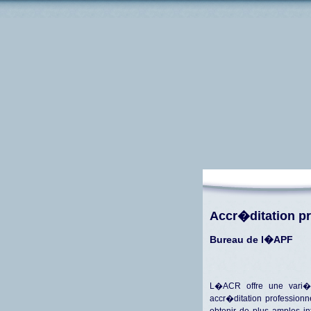
Accr�ditation pr
Bureau de l�APF
L�ACR offre une vari�
accr�ditation professionne
obtenir de plus amples inf