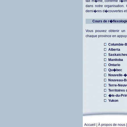
fait m�me, confirme l�im
dans notre organisation.
derni�res d�couvertes et p
Cours de r�flexologi
Vous pouvez obtenir un
chaque province en appuya
Columbie-B
Alberta
Saskatche
Manitoba
Ontario
Qu�bec
Nouvelle-
Nouveau-B
Terre-Neuv
Territoires
�le-du-Pri
Yukon
Accueil
|
À propos de nous