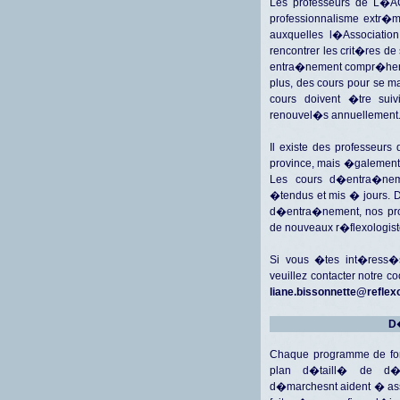
Les professeurs de L�A
professionnalisme extr�m
auxquelles l�Associatio
rencontrer les crit�res d
entra�nement compr�hens
plus, des cours pour se m
cours doivent �tre suiv
renouvel�s annuellement
Il existe des professeu
province, mais �galement 
Les cours d�entra�nem
�tendus et mis � jours. D
d�entra�nement, nos pro
de nouveaux r�flexologis
Si vous �tes int�ress�
veuillez contacter notre 
liane.bissonnette@reflex
D�
Chaque programme de for
plan d�taill� de d�
d�marchesnt aident � assu